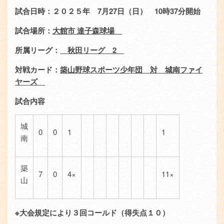
エ
ン
試合日時：２０２５年
7
月
27
日（日）
10
時
37
分開始
リ
ツ
試合場所：
大館市 達子森球場
ア
所属リーグ：
秋田リーグ
2
対戦カード：
築山野球スポーツ少年団 対 城南ファイ
ヤーズ
試合内容
城
0
0
1
1
南
築
7
0
4×
11×
山
※大会規定により３回コールド（得失点１０）