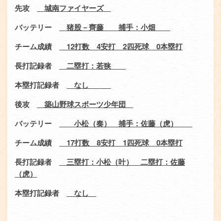
先攻
城南ファイヤーズ
バッテリー
猪股－齊藤 捕手：小畑
チーム成績
12
打数
4
安打
2
四死球
0
本塁打
長打記録者
二塁打：若狭
本塁打記録者
なし
後攻
築山野球スポーツ少年団
バッテリー
小松（奏） 捕手：佐藤（虎）
チーム成績
17
打数
8
安打
1
四死球
0
本塁打
長打記録者
三塁打：小松（叶） 二塁打：佐藤
（虎）
本塁打記録者
なし