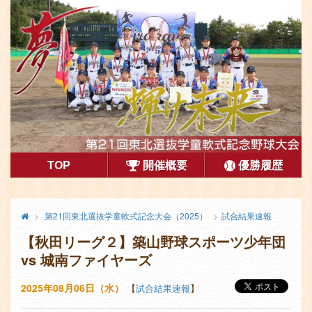
第21回東北選抜学童軟式記念大会（2025）
TOP
開催概要
優勝履歴
コ
メ
終
第21回東北選抜学童軟式記念大会（2025）
試合結果速報
ン
了
イ
【秋田リーグ２】築山野球スポーツ少年団
し
テ
ン
た
vs 城南ファイヤーズ
ン
コ
大
会
ン
2025年08月06日（水）
【
試合結果速報
】
ツ
テ