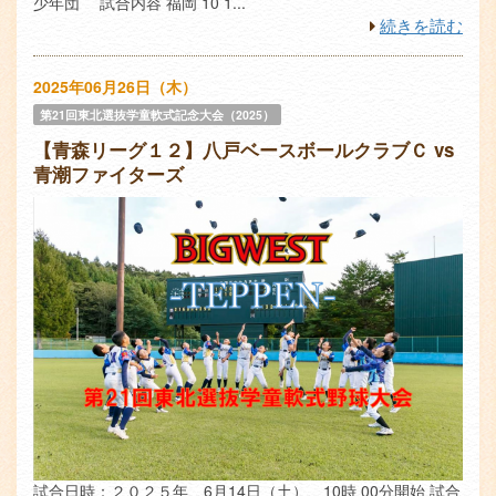
少年団 試合内容 福岡 10 1...
続きを読む
2025年06月26日（木）
第21回東北選抜学童軟式記念大会（2025）
【青森リーグ１２】八戸ベースボールクラブＣ vs
青潮ファイターズ
試合日時：２０２５年 6月14日（土） 10時 00分開始 試合