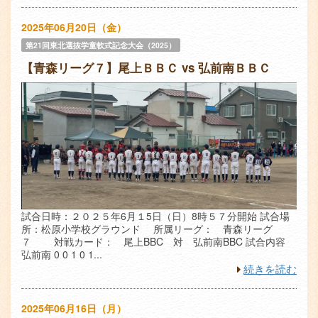
2025年06月20日（金）
第21回東北選抜学童軟式記念大会（2025）
【青森リーグ７】尾上ＢＢＣ vs 弘前南ＢＢＣ
試合日時：２０２５年6月１5日（日）8時５７分開始 試合場
所：松原小学校グラウンド 所属リーグ： 青森リーグ
７ 対戦カード： 尾上BBC 対 弘前南BBC 試合内容
弘前南 0 0 1 0 1...
続きを読む
2025年06月16日（月）