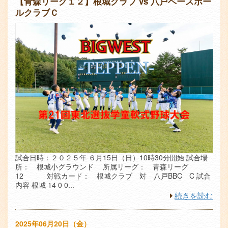
【青森リーグ１２】根城クラブ vs 八戸ベースボー
ルクラブＣ
試合日時：２０２５年 ６月15日（日）10時30分開始 試合場
所： 根城小グラウンド 所属リーグ： 青森リーグ
12 対戦カード： 根城クラブ 対 八戸BBC C 試合
内容 根城 14 0 0...
続きを読む
2025年06月20日（金）