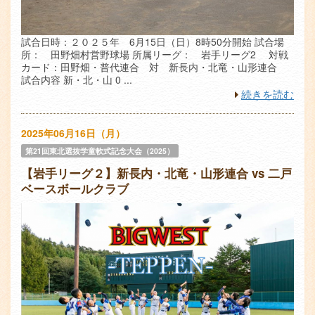
試合日時：２０２５年 6月15日（日）8時50分開始 試合場
所： 田野畑村営野球場 所属リーグ： 岩手リーグ2 対戦
カード：田野畑・普代連合 対 新長内・北竜・山形連合
試合内容 新・北・山 0 ...
続きを読む
2025年06月16日（月）
第21回東北選抜学童軟式記念大会（2025）
【岩手リーグ２】新長内・北竜・山形連合 vs 二戸
ベースボールクラブ