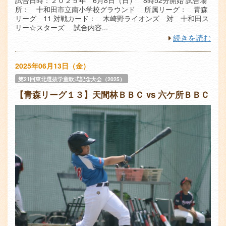
試合日時：２０２５年 6月8日（日） 8時52分開始 試合場
所： 十和田市立南小学校グラウンド 所属リーグ： 青森
リーグ 11 対戦カード： 木崎野ライオンズ 対 十和田ス
リー☆スターズ 試合内容...
続きを読む
2025年06月13日（金）
第21回東北選抜学童軟式記念大会（2025）
【青森リーグ１３】天間林ＢＢＣ vs 六ケ所ＢＢＣ