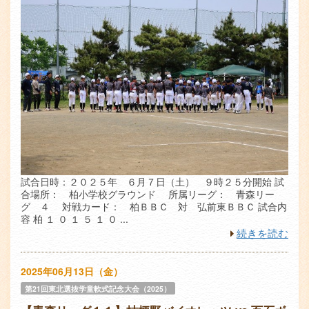
試合日時：２０２５年 ６月７日（土） ９時２５分開始 試
合場所： 柏小学校グラウンド 所属リーグ： 青森リー
グ ４ 対戦カード： 柏ＢＢＣ 対 弘前東ＢＢＣ 試合内
容 柏 １ ０ １ ５ １ ０ ...
続きを読む
2025年06月13日（金）
第21回東北選抜学童軟式記念大会（2025）