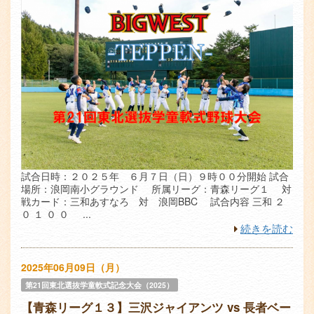
試合日時：２０２５年 ６月７日（日）９時００分開始 試合
場所：浪岡南小グラウンド 所属リーグ：青森リーグ１ 対
戦カード：三和あすなろ 対 浪岡BBC 試合内容 三和 ２
０ １ ０ ０ ...
続きを読む
2025年06月09日（月）
第21回東北選抜学童軟式記念大会（2025）
【青森リーグ１３】三沢ジャイアンツ vs 長者ベー