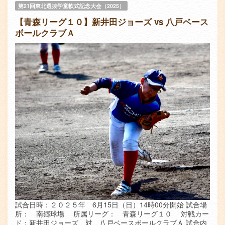
第21回東北選抜学童軟式記念大会（2025）
【青森リーグ１０】新井田ジョーズ vs 八戸ベース
ボールクラブＡ
試合日時：２０２５年 6月15日（日）14時00分開始 試合場
所： 南郷球場 所属リーグ： 青森リーグ１０ 対戦カー
ド：新井田ジョーズ 対 八戸ベースボールクラブＡ 試合内