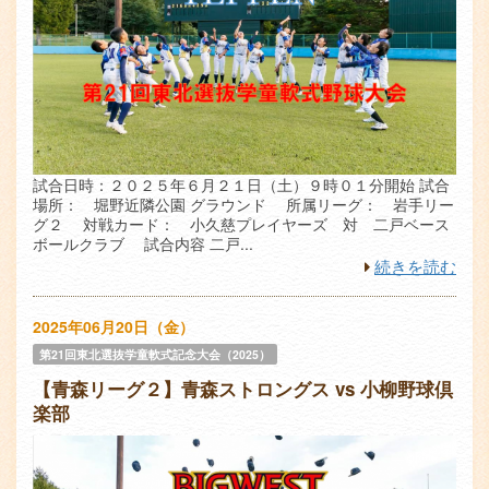
試合日時：２０２５年６月２１日（土）９時０１分開始 試合
場所： 堀野近隣公園 グラウンド 所属リーグ： 岩手リー
グ２ 対戦カード： 小久慈プレイヤーズ 対 二戸ベース
ボールクラブ 試合内容 二戸...
続きを読む
2025年06月20日（金）
第21回東北選抜学童軟式記念大会（2025）
【青森リーグ２】青森ストロングス vs 小柳野球倶
楽部