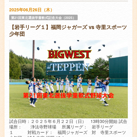
2025年06月26日（木）
第21回東北選抜学童軟式記念大会（2025）
【岩手リーグ１】福岡ジャガーズ vs 寺里スポーツ
少年団
試合日時：２０２５年６月２２日（日） 13時30分開始 試合
場所： 浄法寺野球場 所属リーグ： 岩手リーグ
１ 対戦カード： 福岡ジャガーズ 対 寺里スポーツ