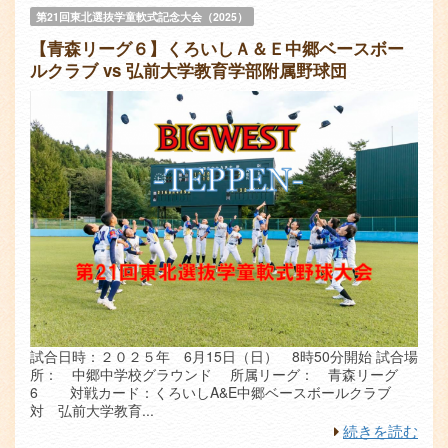
第21回東北選抜学童軟式記念大会（2025）
【青森リーグ６】くろいしＡ＆Ｅ中郷ベースボー
ルクラブ vs 弘前大学教育学部附属野球団
試合日時：２０２５年 6月15日（日） 8時50分開始 試合場
所： 中郷中学校グラウンド 所属リーグ： 青森リーグ
6 対戦カード：くろいしA&E中郷ベースボールクラブ
対 弘前大学教育...
続きを読む