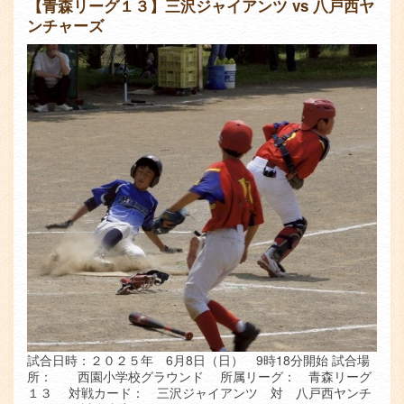
【青森リーグ１３】三沢ジャイアンツ vs 八戸西ヤ
ンチャーズ
試合日時：２０２５年 6月8日（日） 9時18分開始 試合場
所： 西園小学校グラウンド 所属リーグ： 青森リーグ
１３ 対戦カード： 三沢ジャイアンツ 対 八戸西ヤンチ