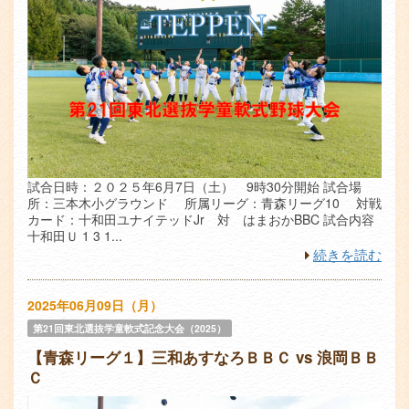
試合日時：２０２５年6月7日（土） 9時30分開始 試合場
所：三本木小グラウンド 所属リーグ：青森リーグ10 対戦
カード：十和田ユナイテッドJr 対 はまおかBBC 試合内容
十和田Ｕ 1 3 1...
続きを読む
2025年06月09日（月）
第21回東北選抜学童軟式記念大会（2025）
【青森リーグ１】三和あすなろＢＢＣ vs 浪岡ＢＢ
Ｃ