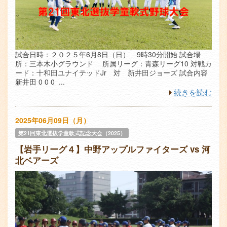
試合日時：２０２５年6月8日（日） 9時30分開始 試合場
所：三本木小グラウンド 所属リーグ：青森リーグ10 対戦カ
ード：十和田ユナイテッドJr 対 新井田ジョーズ 試合内容
新井田 0 0 0 ...
続きを読む
2025年06月09日（月）
第21回東北選抜学童軟式記念大会（2025）
【岩手リーグ４】中野アップルファイターズ vs 河
北ベアーズ