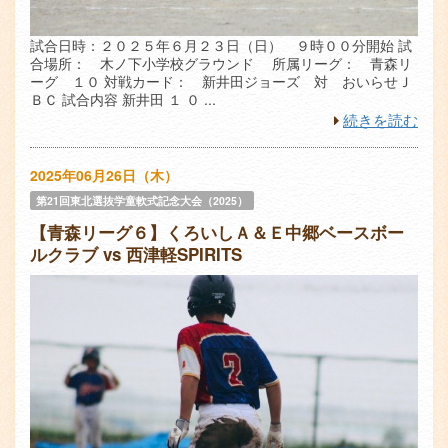
試合日時：２０２５年６月２３日（日） ９時００分開始 試
合場所： 木ノ下小学校グラウンド 所属リーグ： 青森リ
ーグ １０ 対戦カード： 新井田ジョーズ 対 おいらせＪ
ＢＣ 試合内容 新井田 １ ０ ...
続きを読む
2025年06月26日（木）
第21回東北選抜学童軟式記念大会（2025）
【青森リーグ６】くろいしＡ＆Ｅ中郷ベースボー
ルクラブ vs 西津軽SPIRITS