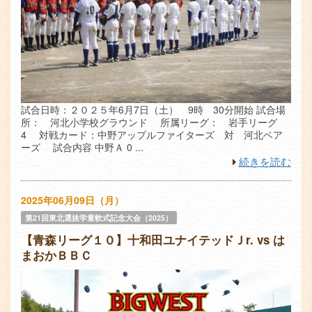
試合日時：２０２５年6月7日（土） 9時 30分開始 試合場
所： 河北小学校グラウンド 所属リーグ： 岩手リーグ
4 対戦カード：中野アップルファイターズ 対 河北ベア
ーズ 試合内容 中野Ａ 0 ...
続きを読む
2025年06月09日（月）
第21回東北選抜学童軟式記念大会（2025）
【青森リーグ１０】十和田ユナイテッドＪr. vs は
まおかＢＢＣ