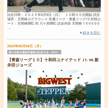
試合日時：２０２５年6月9日（日） １０時００分開始 試合
場所：天間林小グラウンド 所属リーグ：青森リーグ13 対戦カ
ード：天間林BBC 対 六ケ所BBC 試合内容 天間林 1 0 0 0 0 0
...
続きを読む
2025年06月09日（月）
第21回東北選抜学童軟式記念大会（2025）
【青森リーグ１０】十和田ユナイテッドＪr. vs 新
井田ジョーズ