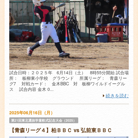
試合日時：２０２５年 6月14日（土） 8時55分開始 試合場
所： 板柳東小学校 グラウンド 所属リーグ： 青森リー
グ7 対戦カード： 金木BBC 対 板柳ワイルドイーグル
ス 試合内容 金木 0...
続きを読む
2025年06月16日（月）
第21回東北選抜学童軟式記念大会（2025）
【青森リーグ４】柏ＢＢＣ vs 弘前東ＢＢＣ