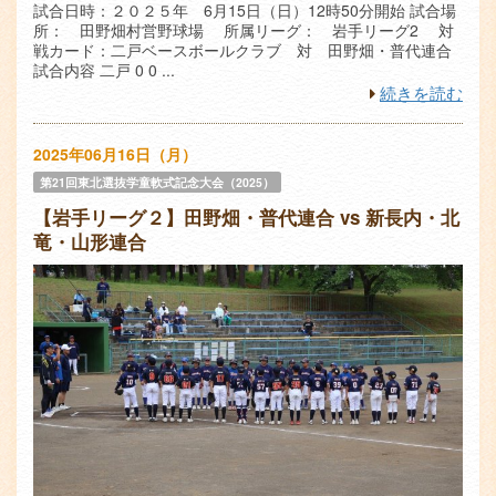
試合日時：２０２５年 6月15日（日）12時50分開始 試合場
所： 田野畑村営野球場 所属リーグ： 岩手リーグ2 対
戦カード：二戸ベースボールクラブ 対 田野畑・普代連合
試合内容 二戸 0 0 ...
続きを読む
2025年06月16日（月）
第21回東北選抜学童軟式記念大会（2025）
【岩手リーグ２】田野畑・普代連合 vs 新長内・北
竜・山形連合