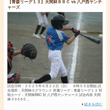
エ
【青森リーグ１３】天間林ＢＢＣ vs 八戸西ヤンチ
ン
ャーズ
リ
ツ
ア
試合日時：２０２５年６月２２日（日） ８時５５分開始 試
合場所：天間林小グラウンド 所属リーグ：青森リーグ１３ 対
戦カード：天間林BBC 対 八戸西ヤンチャーズ 試合内容 天間
林 0 0 0 5 0 ...
続きを読む