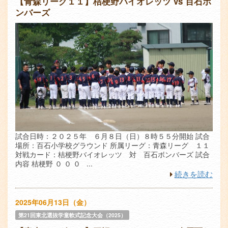
【青森リーグ１１】桔梗野バイオレッツ vs 百石ボ
ンバーズ
試合日時：２０２５年 ６月８日（日）８時５５分開始 試合
場所：百石小学校グラウンド 所属リーグ：青森リーグ １１
対戦カード：桔梗野バイオレッツ 対 百石ボンバーズ 試合
内容 桔梗野 ０ ０ ０ ...
続きを読む
2025年06月13日（金）
第21回東北選抜学童軟式記念大会（2025）