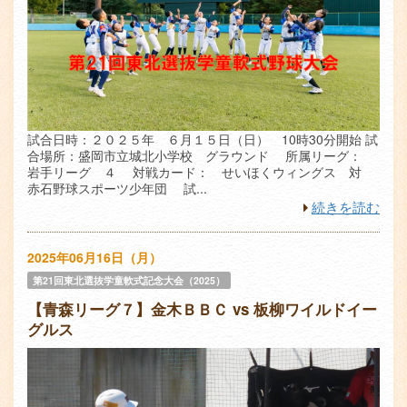
試合日時：２０２５年 ６月１５日（日） 10時30分開始 試
合場所：盛岡市立城北小学校 グラウンド 所属リーグ：
岩手リーグ ４ 対戦カード： せいほくウィングス 対
赤石野球スポーツ少年団 試...
続きを読む
2025年06月16日（月）
第21回東北選抜学童軟式記念大会（2025）
【青森リーグ７】金木ＢＢＣ vs 板柳ワイルドイー
グルス