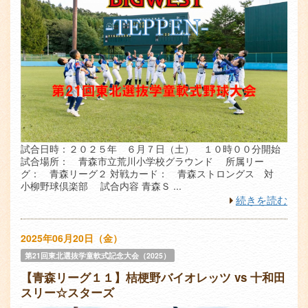
試合日時：２０２５年 ６月７日（土） １０時００分開始
試合場所： 青森市立荒川小学校グラウンド 所属リー
グ： 青森リーグ２ 対戦カード： 青森ストロングス 対
小柳野球倶楽部 試合内容 青森Ｓ ...
続きを読む
2025年06月20日（金）
第21回東北選抜学童軟式記念大会（2025）
【青森リーグ１１】桔梗野バイオレッツ vs 十和田
スリー☆スターズ