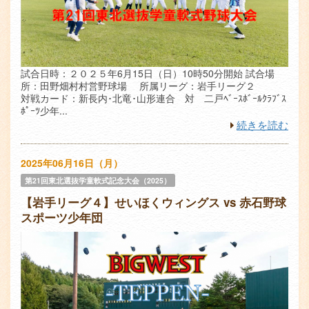
試合日時：２０２５年6月15日（日）10時50分開始 試合場
所：田野畑村村営野球場 所属リーグ：岩手リーグ２
対戦カード：新長内･北竜･山形連合 対 二戸ﾍﾞｰｽﾎﾞｰﾙｸﾗﾌﾞｽ
ﾎﾟｰﾂ少年...
続きを読む
2025年06月16日（月）
第21回東北選抜学童軟式記念大会（2025）
【岩手リーグ４】せいほくウィングス vs 赤石野球
スポーツ少年団