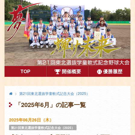
第21回東北選抜学童軟式記念大会（2025）
TOP
開催概要
優勝履歴
コ
メ
終
第21回東北選抜学童軟式記念大会（2025）
ン
了
イ
「2025年6月」の記事一覧
し
テ
ン
た
ン
コ
大
2025年06月26日（木）
会
ン
ツ
第21回東北選抜学童軟式記念大会（2025）
テ