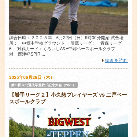
試合日時：２０２５年 6月22日（日）9時00分開始 試合場
所： 中郷中学校グラウンド 所属リーグ： 青森リーグ
6 対戦カード：くろいしA&E中郷ベースボールクラブ
対 西津軽SPIRI...
続きを読む
2025年06月26日（木）
第21回東北選抜学童軟式記念大会（2025）
【岩手リーグ２】小久慈プレイヤーズ vs 二戸ベー
スボールクラブ