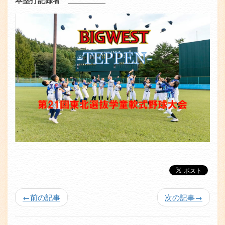
本塁打記録者
←
前の記事
次の記事
→