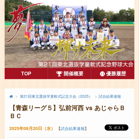
第21回東北選抜学童軟式記念大会（2025）
TOP
開催概要
優勝履歴
コ
メ
終
第21回東北選抜学童軟式記念大会（2025）
試合結果速報
ン
了
イ
【青森リーグ５】弘前河西 vs あじゃらＢ
し
テ
ン
た
ＢＣ
ン
コ
大
会
ン
2025年08月20日（水）
【
試合結果速報
】
ツ
テ