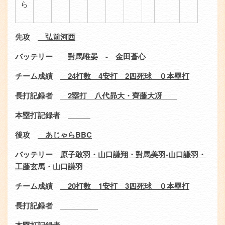
ら
先攻
弘前河西
バッテリー
對馬唯晏
-
金田蒼心
チーム成績
24
打数
4
安打
2
四死球 ０本塁打
長打記録者
2
塁打 八代昴大・齊藤大冴
本塁打記録者
後攻
あじゃら
BBC
バッテリー
原子敢羽・山口謙翔・對馬美羽
-
山口謙羽・
工藤玄馬・山口謙羽
チーム成績
20
打数
1
安打
3
四死球 ０本塁打
長打記録者