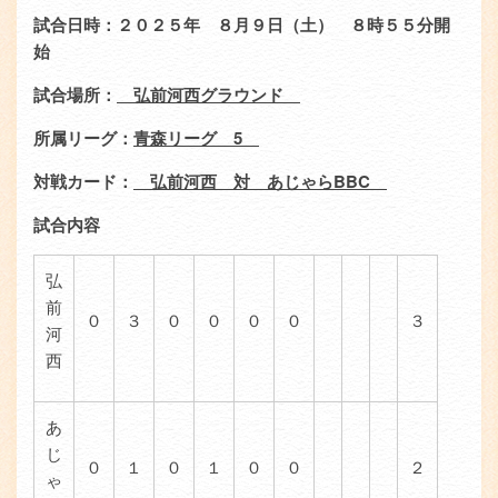
エ
ン
試合日時：２０２５年 ８月９日（土） ８時５５分開
リ
ツ
始
ア
試合場所：
弘前河西グラウンド
所属リーグ：
青森リーグ
5
対戦カード：
弘前河西 対 あじゃら
BBC
試合内容
弘
前
０
３
０
０
０
０
３
河
西
あ
じ
０
１
０
１
０
０
２
ゃ