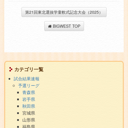
第21回東北選抜学童軟式記念大会（2025）
BIGWEST TOP
サ
カテゴリ一覧
ブ
試合結果速報
メ
予選リーグ
ニ
青森県
ュ
岩手県
ー
秋田県
宮城県
山形県
福島県