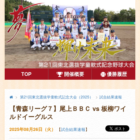
第21回東北選抜学童軟式記念大会（2025）
TOP
開催概要
優勝履歴
コ
メ
終
第21回東北選抜学童軟式記念大会（2025）
試合結果速報
ン
了
イ
【青森リーグ７】尾上ＢＢＣ vs 板柳ワイ
し
テ
ン
た
ルドイーグルス
ン
コ
大
会
ン
2025年08月26日（火）
【
試合結果速報
】
ツ
テ