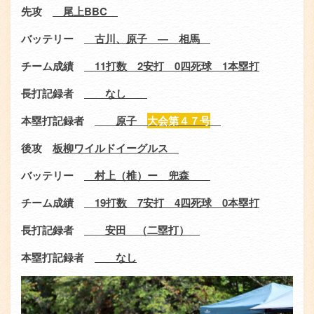
先攻
尾上
BBC
バッテリー
古川、原子 ― 相馬
チーム成績
11
打数
2
安打
0
四死球
1
本塁打
長打記録者
なし
本塁打記録者
原子
大会第４７号
後攻
板柳ワイルドイーグルス
バッテリー
村上（椎）ー 兜森
チーム成績
19
打数
7
安打
4
四死球
0
本塁打
長打記録者
安田 （二塁打）
本塁打記録者
なし