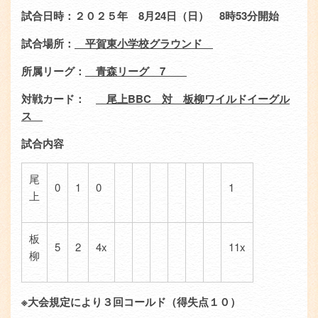
エ
ン
試合日時：２０２５年
8
月
24
日（日）
8
時
53
分開始
リ
ツ
試合場所：
平賀東小学校グラウンド
ア
所属リーグ：
青森リーグ
7
対戦カード：
尾上
BBC
対 板柳ワイルドイーグル
ス
試合内容
尾
0
1
0
1
上
板
5
2
4x
11x
柳
※大会規定により３回コールド（得失点１０）