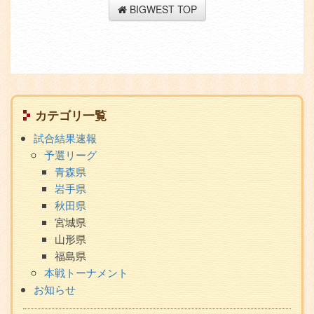
BIGWEST TOP
サ
カテゴリ一覧
ブ
試合結果速報
メ
予選リーグ
ニ
青森県
ュ
岩手県
ー
秋田県
宮城県
山形県
福島県
本戦トーナメント
お知らせ