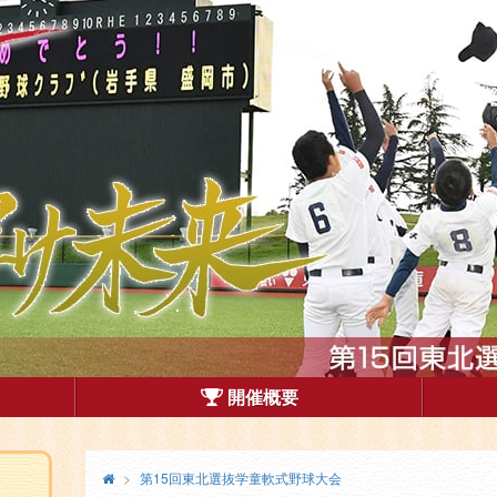
抜学童軟式野球大会
開催概要
メ
終
第15回東北選抜学童軟式野球大会