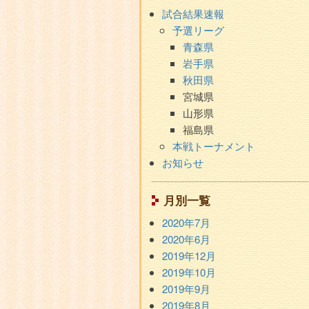
ン
ブ
試合結果速報
テ
メ
予選リーグ
ン
ニ
青森県
ュ
ツ
岩手県
ー
秋田県
エ
宮城県
リ
山形県
ア
福島県
本戦トーナメント
お知らせ
月別一覧
2020年7月
2020年6月
2019年12月
2019年10月
2019年9月
2019年8月