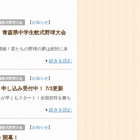
【
お知らせ
】
童軟式野球大会
ぐ」青森県中学生軟式野球大会
会を開催！君たちの野球の夢は絶対に未
続きを読む
【
お知らせ
】
童軟式野球大会
申し込み受付中！ 7/3更新
込みが早くもスタート！全国切符を勝ち
続きを読む
【
お知らせ
】
童軟式野球大会
 開幕！