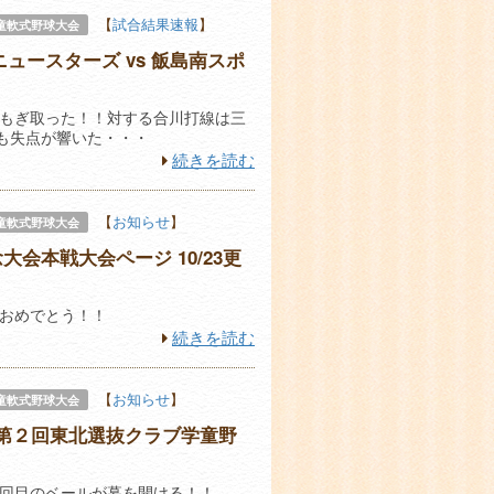
【
試合結果速報
】
童軟式野球大会
ュースターズ vs 飯島南スポ
もぎ取った！！対する合川打線は三
るも失点が響いた・・・
続きを読む
【
お知らせ
】
童軟式野球大会
会本戦大会ページ 10/23更
おめでとう！！
続きを読む
【
お知らせ
】
童軟式野球大会
NT第２回東北選抜クラブ学童野
回目のベールが幕を開ける！！