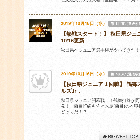
2019年10月16日（水）
第15回東北選抜学
【熱戦スタート！】 秋田県ジュ
10/16更新
秋田県へジュニア選手権がやってきた！
2019年10月16日（水）
第15回東北選抜学
【秋田県ジュニア１回戦】 鶴舞ス
ルズJr．
秋田県ジュニア開幕戦！！鶴舞打線が阿
発！！西目打線も佐々木慶(西目)の本
どっちだ！？
BIGWEST TOP