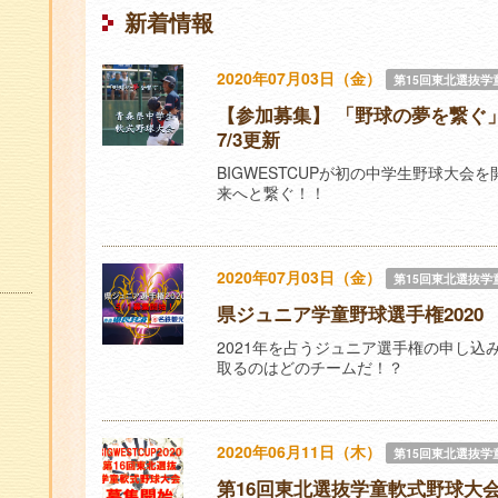
了
イ
新着情報
し
ン
た
コ
大
2020年07月03日（金）
第15回東北選抜学
会
ン
【参加募集】 「野球の夢を繋
テ
7/3更新
ン
BIGWESTCUPが初の中学生野球大
ツ
来へと繋ぐ！！
2020年07月03日（金）
第15回東北選抜学
県ジュニア学童野球選手権2020 
2021年を占うジュニア選手権の申し
取るのはどのチームだ！？
2020年06月11日（木）
第15回東北選抜学
第16回東北選抜学童軟式野球大会