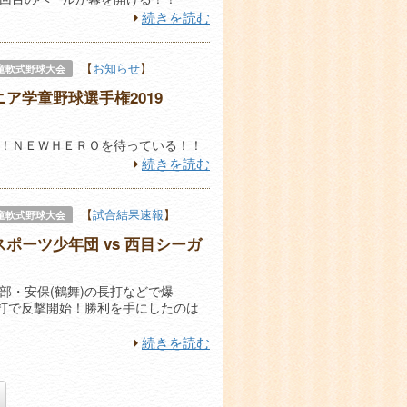
続きを読む
【
お知らせ
】
童軟式野球大会
ニア学童野球選手権2019
！ＮＥＷＨＥＲＯを待っている！！
続きを読む
【
試合結果速報
】
童軟式野球大会
ポーツ少年団 vs 西目シーガ
部・安保(鶴舞)の長打などで爆
塁打で反撃開始！勝利を手にしたのは
続きを読む