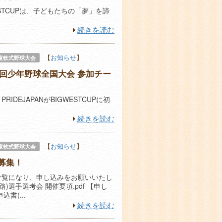
ESTCUPは、子どもたちの「夢」を諦
続きを読む
【
お知らせ
】
童軟式野球大会
第３回少年野球全国大会 参加チー
IDEJAPANがBIGWESTCUPに初
続きを読む
【
お知らせ
】
童軟式野球大会
募集！
ご覧になり、申し込みをお願いいたし
)選手選考会 開催要項.pdf 【申し
書(...
続きを読む