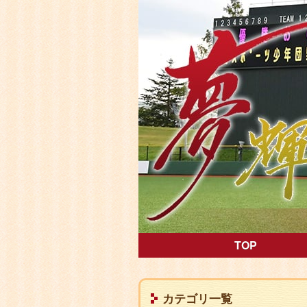
第15回東北選
TOP
コ
サ
カテゴリ一覧