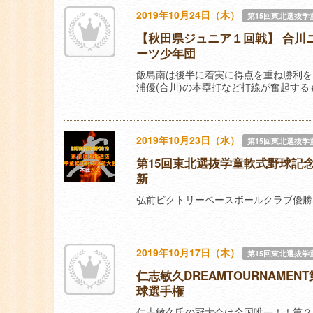
2019年10月24日（木）
第15回東北選抜学
【秋田県ジュニア１回戦】 合川ニ
ーツ少年団
飯島南は後半に着実に得点を重ね勝利を
浦優(合川)の本塁打など打線が奮起す
2019年10月23日（水）
第15回東北選抜学
第15回東北選抜学童軟式野球記念大
新
弘前ビクトリーベースボールクラブ優勝
2019年10月17日（木）
第15回東北選抜学
仁志敏久DREAMTOURNAME
球選手権
仁志敏久氏の冠大会は全国唯一！！第２