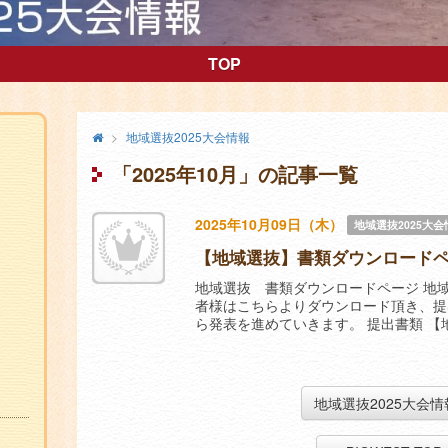
地域選抜2025大会情報
TOP
メ
終
地域選抜2025大会情報
了
イ
「2025年10月」の記事一覧
し
ン
た
コ
大
2025年10月09日（木）
地域選抜2025大会
会
ン
【地域選抜】書類ダウンロードペー
テ
地域選抜 書類ダウンロードページ 地
ン
者様はこちらよりダウンロード頂き、提
ツ
ら発表を進めていきます。 提出書類 【地
地域選抜2025大会情