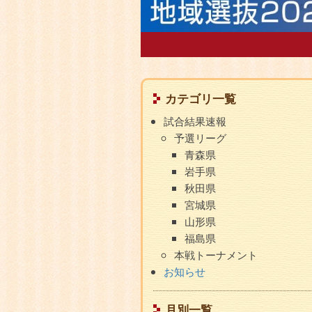
コ
サ
カテゴリ一覧
ン
ブ
試合結果速報
テ
メ
予選リーグ
ン
ニ
青森県
ュ
ツ
岩手県
ー
秋田県
エ
宮城県
リ
山形県
ア
福島県
本戦トーナメント
お知らせ
月別一覧