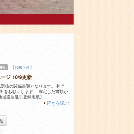
【
お知らせ
】
情報
ジ 10/9更新
域選抜の関係書類となります。 担当
出をお願いします。 確定した書類か
域選抜選手登録用紙】...
続きを読む
報