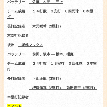
バッテリー
佐藤、木元 ― 三上
チーム成績
１４打数 ３安打 ０四死球 ０本塁
打
長打記録者
木元咲希（2塁打）
本塁打記録者
後攻
堀越マックス
バッテリー
前田、坂本 ― 坂本、櫻庭
チーム成績
２４打数 １３安打 ０四死球 ０本塁
打
長打記録者
下山正龍（3塁打）
櫻庭健真（2塁打）、前田青空（2塁打）
本塁打記録者
コメント