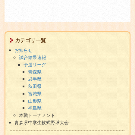
サ
カテゴリ一覧
ブ
お知らせ
メ
試合結果速報
ニ
予選リーグ
ュ
青森県
ー
岩手県
秋田県
宮城県
山形県
福島県
本戦トーナメント
青森県中学生軟式野球大会