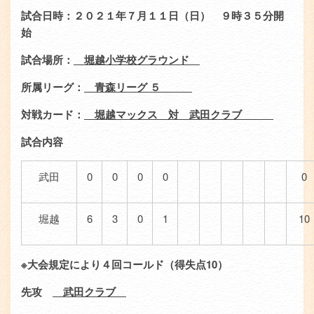
エ
ン
試合日時：２０２１年７月１１日（日） ９時３５分開
リ
ツ
始
ア
試合場所：
堀越小学校グラウンド
所属リーグ：
青森リーグ ５
対戦カード：
堀越マックス 対 武田クラブ
試合内容
武田
0
0
0
0
0
堀越
6
3
0
1
10
※大会規定により４回コールド（得失点10）
先攻
武田クラブ