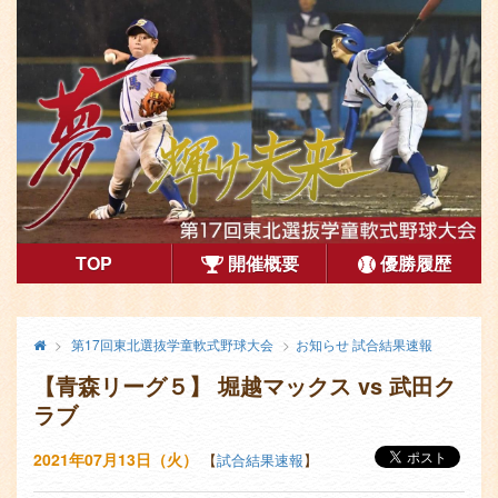
第17回東北選抜学童軟式野球大会
TOP
開催概要
優勝履歴
コ
メ
終
第17回東北選抜学童軟式野球大会
お知らせ
試合結果速報
ン
了
イ
【青森リーグ５】 堀越マックス vs 武田ク
し
テ
ン
た
ラブ
ン
コ
大
会
ン
2021年07月13日（火）
【
試合結果速報
】
ツ
テ